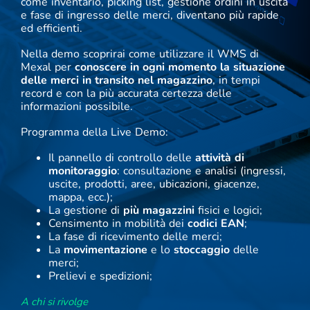
come inventario, picking list, gestione ordini in uscita
e fase di ingresso delle merci, diventano più rapide
ed efficienti.
Nella demo scoprirai come utilizzare il WMS di
Mexal per
conoscere in ogni momento la situazione
delle merci in transito nel magazzino
, in tempi
record e con la più accurata certezza delle
informazioni possibile.
Programma della Live Demo:
Il pannello di controllo delle
attività di
monitoraggio
: consultazione e analisi (ingressi,
uscite, prodotti, aree, ubicazioni, giacenze,
mappa, ecc.);
La gestione di
più magazzini
fisici e logici;
Censimento in mobilità dei
codici EAN
;
La fase di ricevimento delle merci;
La
movimentazione
e lo
stoccaggio
delle
merci;
Prelievi e spedizioni;
A chi si rivolge