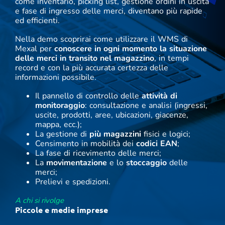
come inventario, picking list, gestione ordini in uscita
e fase di ingresso delle merci, diventano più rapide
ed efficienti.
Nella demo scoprirai come utilizzare il WMS di
Mexal per
conoscere in ogni momento la situazione
delle merci in transito nel magazzino
, in tempi
record e con la più accurata certezza delle
informazioni possibile.
Il pannello di controllo delle
attività di
monitoraggio
: consultazione e analisi (ingressi,
uscite, prodotti, aree, ubicazioni, giacenze,
mappa, ecc.);
La gestione di
più magazzini
fisici e logici;
Censimento in mobilità dei
codici EAN
;
La fase di ricevimento delle merci;
La
movimentazione
e lo
stoccaggio
delle
merci;
Prelievi e spedizioni.
A chi si rivolge
Piccole e medie imprese