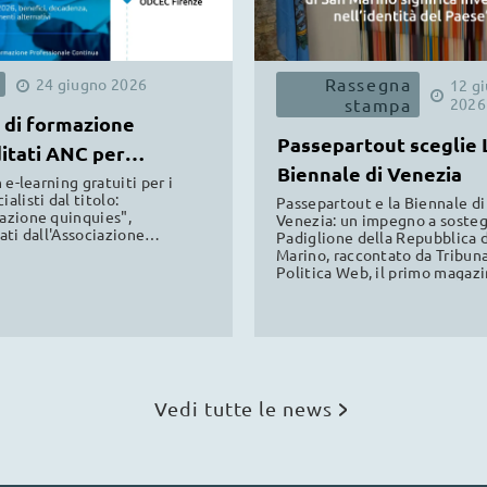
Rassegna
24
giugno
2026
12
g
stampa
2026
 di formazione
Passepartout sceglie 
itati ANC per
Biennale di Venezia
cialisti
 e-learning gratuiti per i
alisti dal titolo:
Passepartout e la Biennale di
zione quinquies",
Venezia: un impegno a soste
ati dall'Associazione
Padiglione della Repubblica d
e Commercialisti e
Marino, raccontato da Tribun
ati dagli ANC di Firenze e
Politica Web, il primo magaz
validi per la formazione
indipendente online dedicato
onale continua.
politica sammarinese. Leggi l
Vedi tutte le news