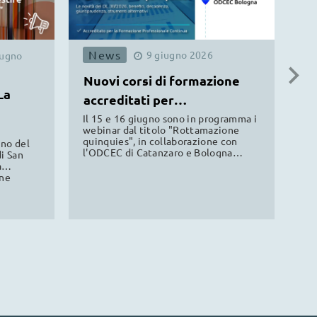
News
N
9
giugno
2026
iugno
Nuovi corsi di formazione
Il
La
accreditati per
nu
commercialisti ODCEC
As
Il 15 e 16 giugno sono in programma i
Co
webinar dal titolo "Rottamazione
Pas
quinquies", in collaborazione con
op
gno del
l'ODCEC di Catanzaro e Bologna
all
i San
valido al fine della formazione
ne
a
professionale continua.
ine
 alla
a news.