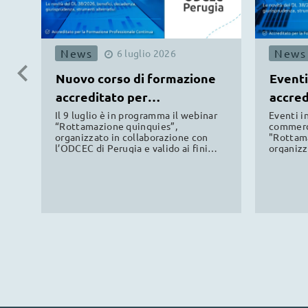
News
News
6
luglio
2026
Nuovo corso di formazione
Eventi
accreditato per
accred
commercialisti ODCEC
commer
Il 9 luglio è in programma il webinar
Eventi in
“Rottamazione quinquies”,
commerci
organizzato in collaborazione con
"Rottama
l’ODCEC di Perugia e valido ai fini
organizz
della formazione professionale
Nazional
continua.
accredit
Torino, 
professi